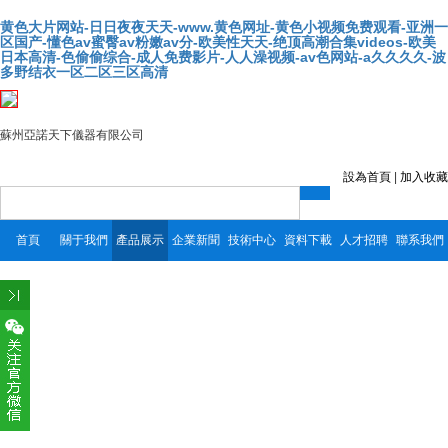
黄色大片网站-日日夜夜天天-www.黄色网址-黄色小视频免费观看-亚洲一
区国产-懂色av蜜臀av粉嫩av分-欧美性天天-绝顶高潮合集videos-欧美
日本高清-色偷偷综合-成人免费影片-人人澡视频-av色网站-a久久久久-波
多野结衣一区二区三区高清
蘇州亞諾天下儀器有限公司
設為首頁
|
加入收藏
首頁
關于我們
產品展示
企業新聞
技術中心
資料下載
人才招聘
聯系我們