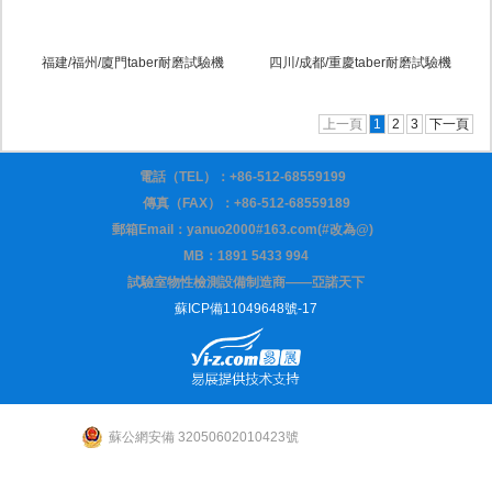
福建/福州/廈門taber耐磨試驗機
四川/成都/重慶taber耐磨試驗機
上一頁
1
2
3
下一頁
電話（TEL）：
+86-512-68559199
傳真（FAX）：+86-512-68559189
郵箱Email：yanuo2000#163.com(#改為@)
MB：1891 5433 994
試驗室物性檢測設備制造商——亞諾天下
蘇ICP備11049648號-17
蘇公網安備 32050602010423號